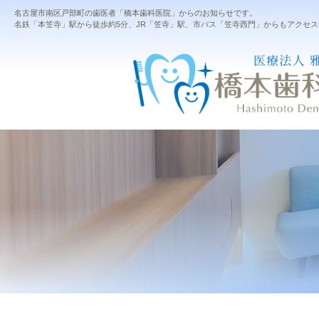
名古屋市南区戸部町の歯医者「橋本歯科医院」からのお知らせです。
名鉄「本笠寺」駅から徒歩約5分、JR「笠寺」駅、市バス「笠寺西門」からもアクセス