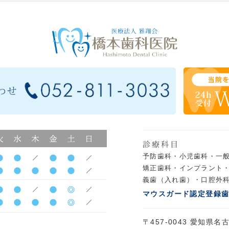
予防歯科・
小児歯科・
一
矯正歯科・
インプラント
義歯（入れ歯）・
口腔外
マウスガード認定登録
〒457-0043 愛知県名